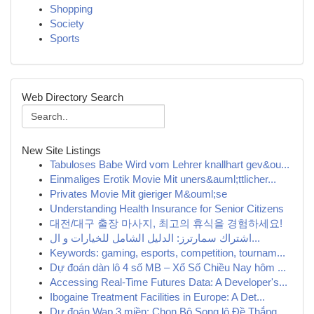
Shopping
Society
Sports
Web Directory Search
New Site Listings
Tabuloses Babe Wird vom Lehrer knallhart gev&ou...
Einmaliges Erotik Movie Mit uners&auml;ttlicher...
Privates Movie Mit gieriger M&ouml;se
Understanding Health Insurance for Senior Citizens
대전/대구 출장 마사지, 최고의 휴식을 경험하세요!
اشتراك سمارترز: الدليل الشامل للخيارات و ال...
Keywords: gaming, esports, competition, tournam...
Dự đoán dàn lô 4 số MB – Xổ Số Chiều Nay hôm ...
Accessing Real-Time Futures Data: A Developer's...
Ibogaine Treatment Facilities in Europe: A Det...
Dự đoán Wap 3 miền: Chọn Bộ Song lô Đề Thắng