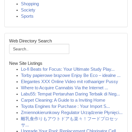
Shopping
Society
Sports
Web Directory Search
New Site Listings
Lo-fi Beats for Focus: Your Ultimate Study Play...
Torby papierowe brązowe Enjoy Be Eco – idealne ...
Elegantes XXX Online Video mit rothaariger Pussy
Where to Acquire Cannabis Via the Internet ...
Labu55: Tempat Pertaruhan Daring Terbaik di Neg...
Carpet Cleaning: A Guide to a Inviting Home
Toyota Engines for Purchase : Your Import S...
Zmiennokierunkowy Regulator Urządzenie Płynięci...
離乳食作りもアウトドアも楽々！フードプロセッ
サ...
Upgrade Your Pool: Replacement Chlorinator Cell...