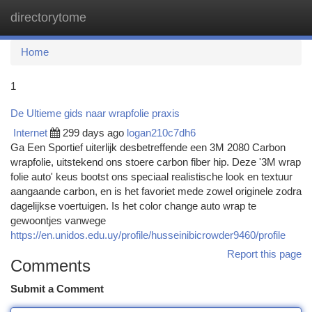
directorytome
Togg
navi
Home
1
De Ultieme gids naar wrapfolie praxis
Internet
299 days ago
logan210c7dh6
Ga Een Sportief uiterlijk desbetreffende een 3M 2080 Carbon
wrapfolie, uitstekend ons stoere carbon fiber hip. Deze '3M wrap
folie auto' keus bootst ons speciaal realistische look en textuur
aangaande carbon, en is het favoriet mede zowel originele zodra
dagelijkse voertuigen. Is het color change auto wrap te
gewoontjes vanwege
https://en.unidos.edu.uy/profile/husseinibicrowder9460/profile
Report this page
Comments
Submit a Comment