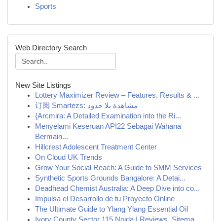
Sports
Web Directory Search
New Site Listings
Lottery Maximizer Review – Features, Results & ...
订阅 Smartezs: مشاهدة بلا حدود
{Arcmira: A Detailed Examination into the Ri...
Menyelami Keseruan API22 Sebagai Wahana
Bermain...
Hillcrest Adolescent Treatment Center
On Cloud UK Trends
Grow Your Social Reach: A Guide to SMM Services
Synthetic Sports Grounds Bangalore: A Detai...
Deadhead Chemist Australia: A Deep Dive into co...
Impulsa el Desarrollo de tu Proyecto Online
The Ultimate Guide to Ylang Ylang Essential Oil
Ivory County Sector 115 Noida | Reviews, Sitema...