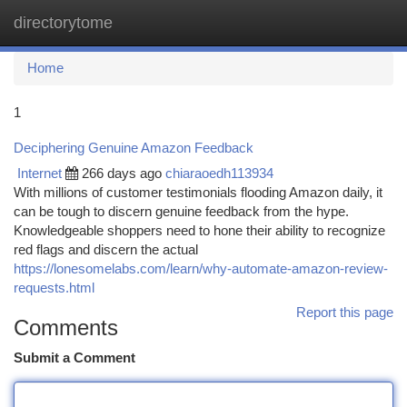
directorytome
Togg
navi
Home
1
Deciphering Genuine Amazon Feedback
Internet
266 days ago
chiaraoedh113934
With millions of customer testimonials flooding Amazon daily, it
can be tough to discern genuine feedback from the hype.
Knowledgeable shoppers need to hone their ability to recognize
red flags and discern the actual
https://lonesomelabs.com/learn/why-automate-amazon-review-
requests.html
Report this page
Comments
Submit a Comment