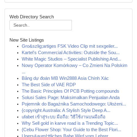
Web Directory Search
New Site Listings
Gro&szlig;artiges FSK Video Clip mit sexgeiler...
Kartel's Commercial Activities: Outside the Sou...
White Magic Studios – Specialist Publishing And...
Nowy Operator Komórkowy – Co Zmieni Na Polskim
...
Bảng dự đoán MB Win2888 Asia Chính Xác
The Best Side of VAE RDP
The Basic Principles Of PCB Potting compounds
Solusi Sales Page: Maksimalkan Penjualan Anda
Pojemnik do Bagażnika Samochodowego: Ułożeni...
{copyright Australia: A Stylish Style Deep A...
ufabet เข้าสู่ระบบ มือถือ: วิธีใช้งานบนมือถือ
Why Sell gold in karve road is a Trending Topic...
{Cebu Flower Shop: Your Guide to the Best Flori...
Uners&auml;ttliches Babe Wird vom Lehrer