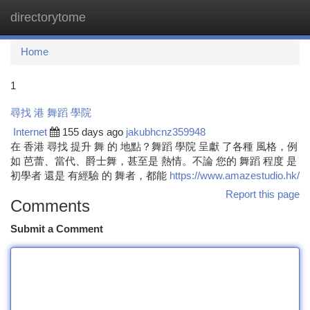
directorytome
Togg
navi
Home
1
尋找 港 舞蹈 學院
Internet
155 days ago
jakubhcnz359948
在 香港 尋找 提升 舞 的 地點？舞蹈 學院 呈獻 了各種 風格，例
如 芭蕾、當代、爵士舞，甚至是 熱情。不論 您的 舞蹈 程度 是
初學者 還是 有經驗 的 舞者，都能
https://www.amazestudio.hk/
Report this page
Comments
Submit a Comment