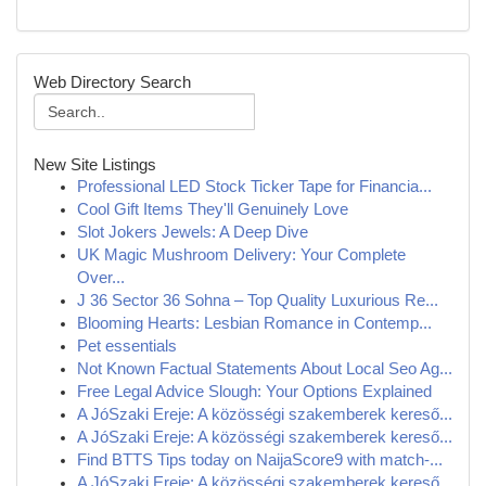
Web Directory Search
New Site Listings
Professional LED Stock Ticker Tape for Financia...
Cool Gift Items They'll Genuinely Love
Slot Jokers Jewels: A Deep Dive
UK Magic Mushroom Delivery: Your Complete
Over...
J 36 Sector 36 Sohna – Top Quality Luxurious Re...
Blooming Hearts: Lesbian Romance in Contemp...
Pet essentials
Not Known Factual Statements About Local Seo Ag...
Free Legal Advice Slough: Your Options Explained
A JóSzaki Ereje: A közösségi szakemberek kereső...
A JóSzaki Ereje: A közösségi szakemberek kereső...
Find BTTS Tips today on NaijaScore9 with match-...
A JóSzaki Ereje: A közösségi szakemberek kereső...