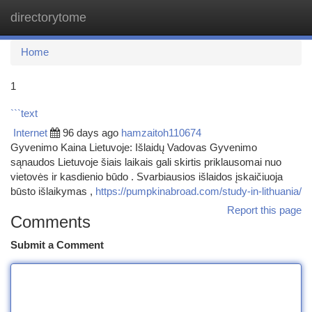
directorytome
Togg
navi
Home
1
```text
Internet
96 days ago
hamzaitoh110674
Gyvenimo Kaina Lietuvoje: Išlaidų Vadovas Gyvenimo
sąnaudos Lietuvoje šiais laikais gali skirtis priklausomai nuo
vietovės ir kasdienio būdo . Svarbiausios išlaidos įskaičiuoja
būsto išlaikymas ,
https://pumpkinabroad.com/study-in-lithuania/
Report this page
Comments
Submit a Comment