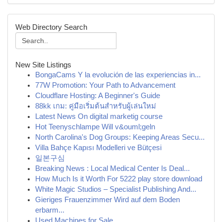
Web Directory Search
New Site Listings
BongaCams Y la evolución de las experiencias in...
77W Promotion: Your Path to Advancement
Cloudflare Hosting: A Beginner's Guide
88kk เกม: คู่มือเริ่มต้นสำหรับผู้เล่นใหม่
Latest News On digital marketig course
Hot Teenyschlampe Will v&ouml;geln
North Carolina's Dog Groups: Keeping Areas Secu...
Villa Bahçe Kapısı Modelleri ve Bütçesi
일본구심
Breaking News : Local Medical Center Is Deal...
How Much Is it Worth For 5222 play store download
White Magic Studios – Specialist Publishing And...
Gieriges Frauenzimmer Wird auf dem Boden
erbarm...
Used Machines for Sale