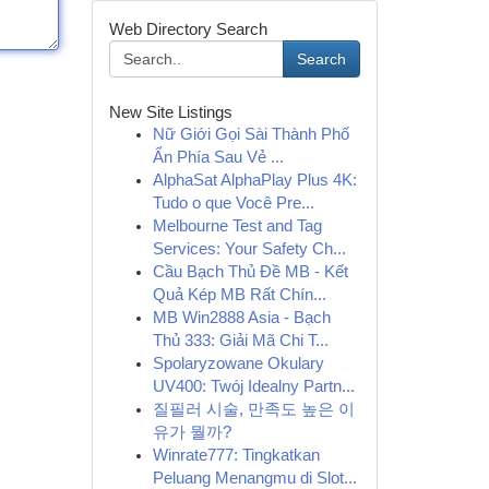
Web Directory Search
Search
New Site Listings
Nữ Giới Gọi Sài Thành Phố
Ẩn Phía Sau Vẻ ...
AlphaSat AlphaPlay Plus 4K:
Tudo o que Você Pre...
Melbourne Test and Tag
Services: Your Safety Ch...
Cầu Bạch Thủ Đề MB - Kết
Quả Kép MB Rất Chín...
MB Win2888 Asia - Bạch
Thủ 333: Giải Mã Chi T...
Spolaryzowane Okulary
UV400: Twój Idealny Partn...
질필러 시술, 만족도 높은 이
유가 뭘까?
Winrate777: Tingkatkan
Peluang Menangmu di Slot...