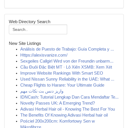
Web Directory Search
New Site Listings
Análisis de Puesto de Trabajo: Guía Completa y ...
Https://alexisvanize.com/
Sexgeiles Callgirl Wird von der Freundin unbarm...
Cầu Đuôi Đặc Biệt MT · Lô Xiên XSMB: Xem Xét
Improve Website Rankings With Smart SEO
Used Nissan Sunny Reliability in the UAE: What ...
Cheap Flights to Harare: Your Ultimate Guide
واریز دنس بت نکات مهم
IDNCash: Tutorial Lengkap Dan Cara Mendaftar Te...
Novelty Passes UK: A Emerging Trend?
Adivasi Herbal Hair oil - Knowing The Best For You
The Benefits Of Knowing Adivasi Herbal hair oil
Pościel 200x200cm: Komfortowy Sen w
Mikrofibrze...