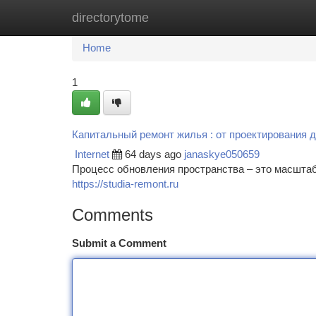
directorytome
Home
New Site Listings
Add Site
Ca
Home
1
Капитальный ремонт жилья : от проектирования 
Internet
64 days ago
janaskye050659
Процесс обновления пространства – это масштаб
https://studia-remont.ru
Comments
Submit a Comment