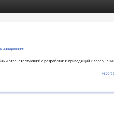
tegories
Register
Login
до завершения
ный этап, стартующий с разработки и приводящий к завершению
Report t