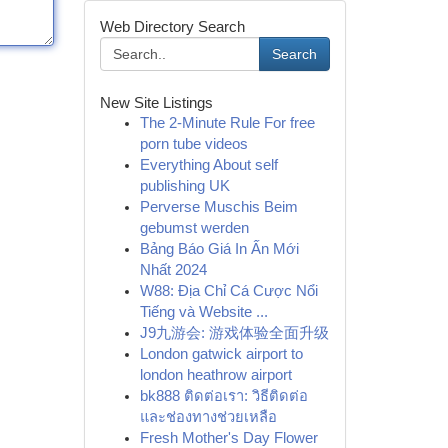
Web Directory Search
Search
New Site Listings
The 2-Minute Rule For free
porn tube videos
Everything About self
publishing UK
Perverse Muschis Beim
gebumst werden
Bảng Báo Giá In Ấn Mới
Nhất 2024
W88: Địa Chỉ Cá Cược Nổi
Tiếng và Website ...
J9九游会: 游戏体验全面升级
London gatwick airport to
london heathrow airport
bk888 ติดต่อเรา: วิธีติดต่อ
และช่องทางช่วยเหลือ
Fresh Mother's Day Flower