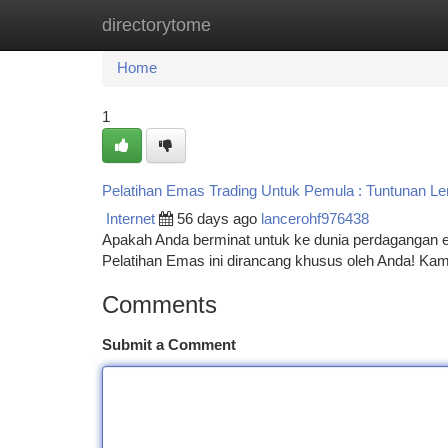
directorytome
Home
New Site Listings
Add Site
Ca
Home
1
Pelatihan Emas Trading Untuk Pemula : Tuntunan Le
Internet
56 days ago
lancerohf976438
Apakah Anda berminat untuk ke dunia perdagangan
Pelatihan Emas ini dirancang khusus oleh Anda! K
Comments
Submit a Comment