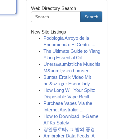
Web Directory Search
Search
New Site Listings
Podología Arroyo de la
Encomienda: El Centro ...
The Ultimate Guide to Ylang
Ylang Essential Oil
Uners&auml;ttliche Muschis
M&uuml;ssen bumsen
Buntes Erotik Video Mit
hei&szlig;er Escortlady
How Long Will Your Splitz
Disposable Vape Reall...
Purchase Vapes Via the
Internet Australia: ...
How to Download In-Game
APKs Safely
장안동호빠, 그 밤의 풍경
Amibroker Data Feeds: A