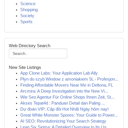
Science
Shopping
Society
Sports
Web Directory Search
New Site Listings
App Clone Labs: Your Application Lab Ally
Płyn do szyb Window z amoniakiem 5L - Profesjon...
Finding Affordable Movers Near Me in Deltona, FL
Arcmira: A Deep Investigation into the New Vi...
Wie Seo Agentur Für Online Shops Ihnen Zeit, St...
Akses Tepat4d : Panduan Detail dan Paling ...
Dự đoán VIP: Cặp đôi Hot Nhất Ngày hôm nay!
Great White Monster Spores: Your Guide to Power...
AI SEO: Revolutionizing Your Search Strategy
Lean Six Sigma: A Detailed Overview to Its Us...