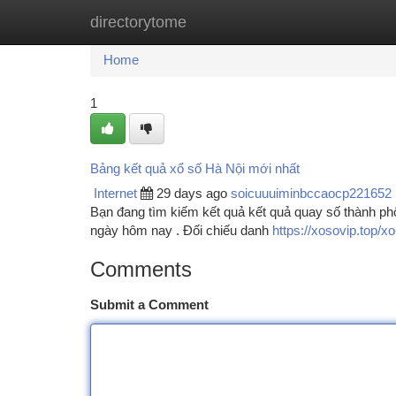
directorytome
Home
New Site Listings
Add Site
Ca
Home
1
Bảng kết quả xổ số Hà Nội mới nhất
Internet
29 days ago
soicuuuiminbccaocp221652
Bạn đang tìm kiếm kết quả kết quả quay số thành ph
ngày hôm nay . Đối chiếu danh
https://xosovip.top/x
Comments
Submit a Comment