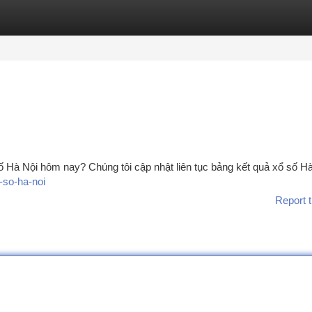
tegories
Register
Login
ố Hà Nội hôm nay? Chúng tôi cập nhật liên tục bảng kết quả xổ số H
o-so-ha-noi
Report t