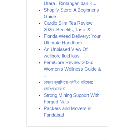
Utara : Rintangan dan K...
Shopify Store: A Beginner's
Guide
Cardio Slim Tea Review
2026: Benefits, Taste & ...
Florida Weed Delivery: Your
Ultimate Handbook
An Unbiased View Of
wellbore fluid loss
FemiCore Review 2026:
Women's Wellness Guide &
...
বেঙ্গলে ক্যাসিনো এসইও পরিষেবা:
র‍্যাঙ্কিংয়ের চা...
Strong Mining Support With
Forged Nuts
Packers and Movers in
Faridabad