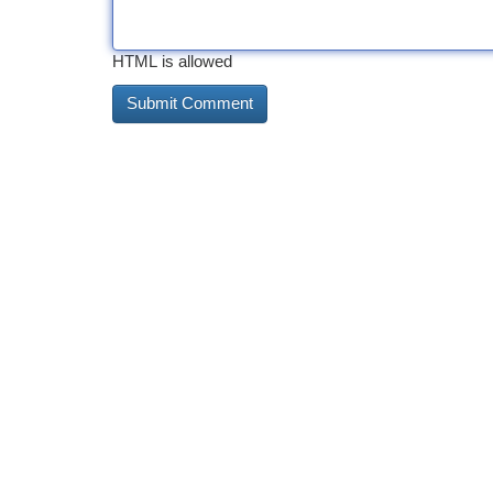
HTML is allowed