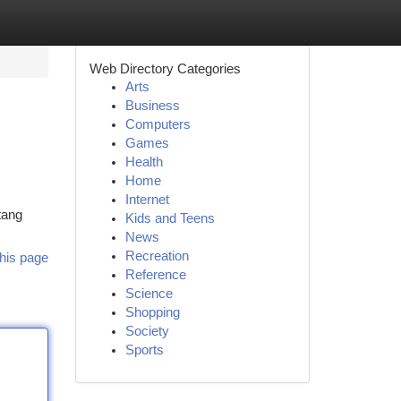
Web Directory Categories
Arts
Business
Computers
Games
Health
Home
Internet
tang
Kids and Teens
News
Recreation
his page
Reference
Science
Shopping
Society
Sports