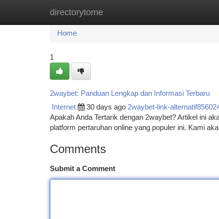
directorytome
Home
New Site Listings
Add Site
Ca
Home
1
2waybet: Panduan Lengkap dan Informasi Terbaru
Internet
30 days ago
2waybet-link-alternatif85602
Apakah Anda Tertarik dengan 2waybet? Artikel ini a
platform pertaruhan online yang populer ini. Kami 
Comments
Submit a Comment