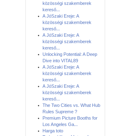
közösségi szakemberek
kereső...
A JóSzaki Ereje: A
közösségi szakemberek
kereső...
A JóSzaki Ereje: A
közösségi szakemberek
kereső...
Unlocking Potential: A Deep
Dive into VITAL89
A JóSzaki Ereje: A
közösségi szakemberek
kereső...
A JóSzaki Ereje: A
közösségi szakemberek
kereső...
The Two Cities vs. What Hub
Rules Supreme ?
Premium Picture Booths for
Los Angeles Ga...
Harga toto